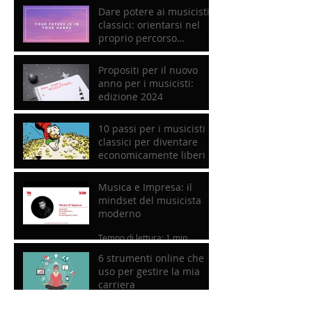
Dare potere ai musicisti
classici: orientarsi nel
proprio percorso
professionale
Tempo di lettura: 3 min
Propositi per il nuovo
anno per i musicisti:
edizione 2024
Tempo di lettura: 3 min
10 passi per i musicisti
classici per diventare
economicamente liberi
Tempo di lettura: 4 min
Musica e Impresa: il
mindset del musicista
moderno
Tempo di lettura: 1 min
6 strumenti online che
uso per gestire la mia
carriera
Tempo di lettura: 2 min