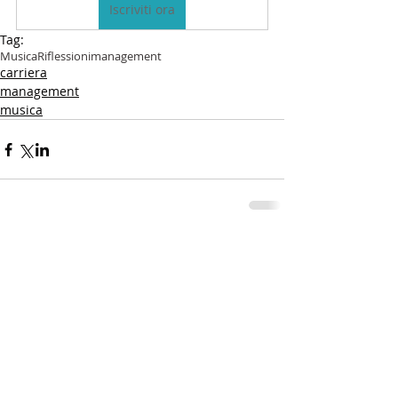
Iscriviti ora
Tag:
Musica
Riflessioni
management
carriera
management
musica