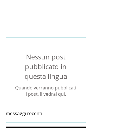
Carriera
Musica
Pensieri
Pubblico
Riflessioni
management
Post in primo piano
Nessun post
pubblicato in
questa lingua
Quando verranno pubblicati
i post, li vedrai qui.
messaggi recenti