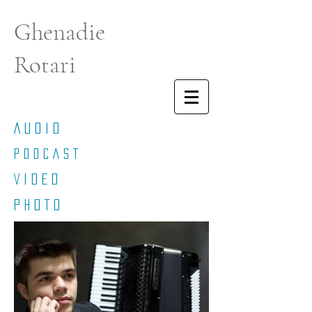
Ghenadie
Rotari
A U D I O
P O D C A S T
V I D E O
P H O T O